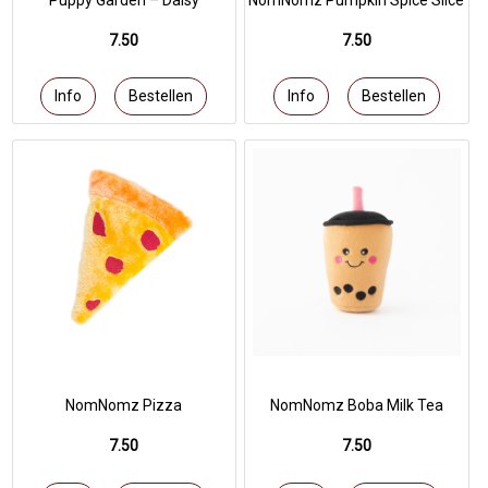
Puppy Garden – Daisy
NomNomz Pumpkin Spice Slice
7.50
7.50
NomNomz Pizza
NomNomz Boba Milk Tea
7.50
7.50