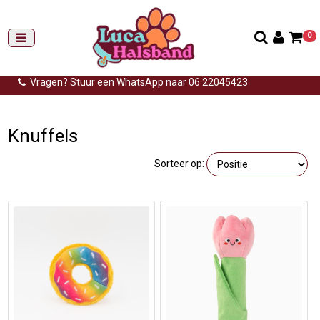
0
Gemiddelde levertijd: 3 tot 14 werkdagen
Gratis verzending (NL) vanaf €99,-
Vragen? Stuur een WhatsApp naar 06 22045423
Home
>
Knuffels
Knuffels
Sorteer op: