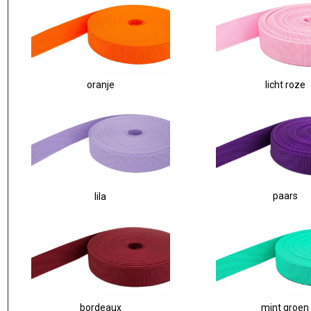
oranje
licht roze
paars
lila
bordeaux
mint groen