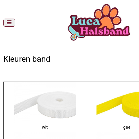
Gemiddelde levertijd: 3 tot 14 werkdagen
Gratis verzending (NL) vanaf €99,-
Vragen? Stuur een WhatsApp naar 06 22045423
Home
>
Kleuren band
Kleuren band
wit
geel