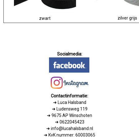
zilver grijs
zwart
Socialmedia:
Contactinformatie:
➜
Luca Halsband
➜ Ludensweg 119
➜ 9675 AP Winschoten
➜ 0622045423
➜ info@lucahalsband.nl
➜ KvK nummer: 60003065