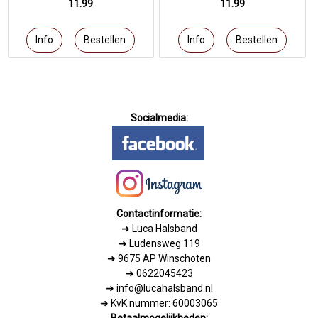
11.99
11.99
Socialmedia:
Contactinformatie:
➜
Luca Halsband
➜ Ludensweg 119
➜ 9675 AP Winschoten
➜ 0622045423
➜ info@lucahalsband.nl
➜ KvK nummer: 60003065
Betaalmogelijkheden: