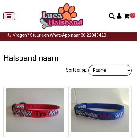
0
Gemiddelde levertijd: 3 tot 14 werkdagen
Gratis verzending (NL) vanaf €99,-
Vragen? Stuur een WhatsApp naar 06 22045423
Home
>
Productenfriesevlag
>
Friese halsband met naam
Halsband naam
Sorteer op: