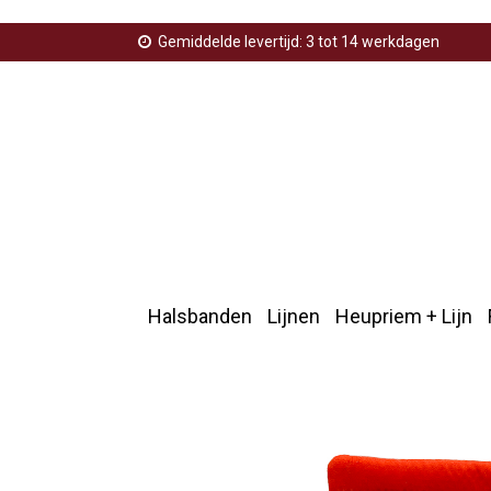
Gemiddelde levertijd: 3 tot 14 werkdagen
Halsbanden
Lijnen
Heupriem + Lijn
Home
>
Knuffels
>
Lulubelles power plush puppy belly