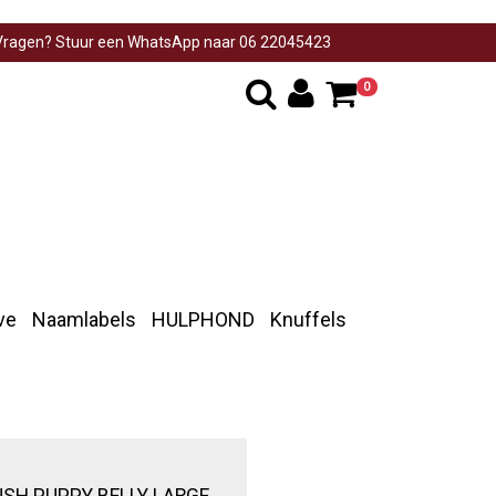
ragen? Stuur een WhatsApp naar 06 22045423
0
ve
Naamlabels
HULPHOND
Knuffels
SH PUPPY BELLY LARGE