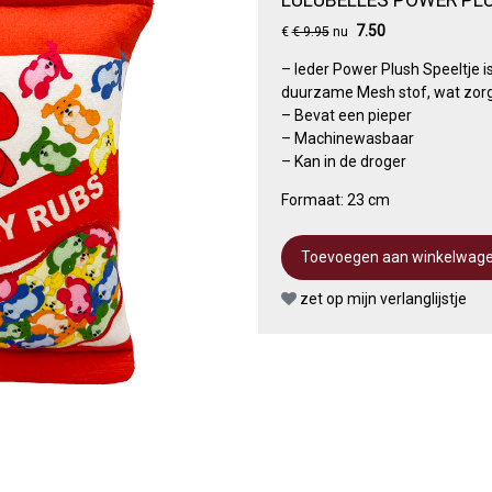
7.50
€
€ 9.95
nu
– Ieder Power Plush Speeltje i
duurzame Mesh stof, wat zorgt
– Bevat een pieper
– Machinewasbaar
– Kan in de droger
Formaat: 23 cm
zet op mijn verlanglijstje