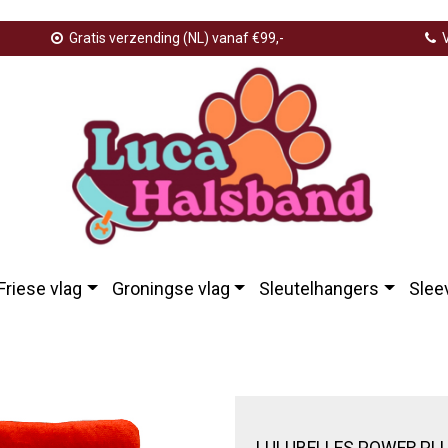
Gratis verzending (NL) vanaf €99,-
V
Friese vlag
Groningse vlag
Sleutelhangers
Slee
 large
LULUBELLES POWER PLU