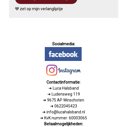
zet op mijn verlanglijstje
Socialmedia:
Contactinformatie:
➜
Luca Halsband
➜ Ludensweg 119
➜ 9675 AP Winschoten
➜ 0622045423
➜ info@lucahalsband.nl
➜ KvK nummer: 60003065
Betaalmogelijkheden: