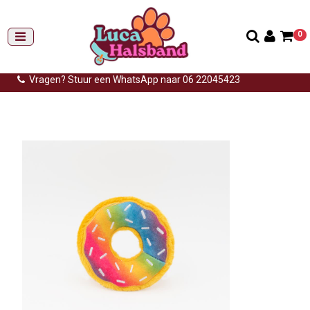
0
Gemiddelde levertijd: 3 tot 14 werkdagen
Gratis verzending (NL) vanaf €99,-
Vragen? Stuur een WhatsApp naar 06 22045423
Home
>
Knuffels
>
Donut rainbow