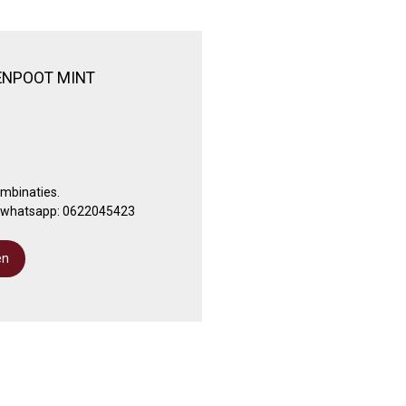
ENPOOT MINT
ombinaties.
a whatsapp: 0622045423