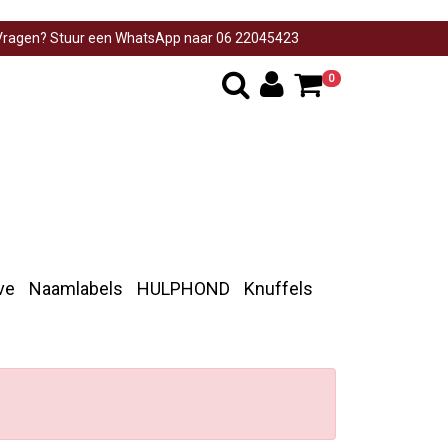
ragen? Stuur een WhatsApp naar 06 22045423
0
ve
Naamlabels
HULPHOND
Knuffels