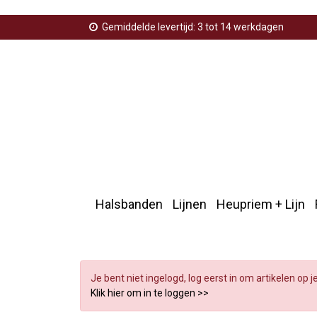
Gemiddelde levertijd: 3 tot 14 werkdagen
Halsbanden
Lijnen
Heupriem + Lijn
Home
>
Sleutelhangers
>
Hondenpootje
>
Verlanglijst
Je bent niet ingelogd, log eerst in om artikelen op j
Klik hier om in te loggen >>