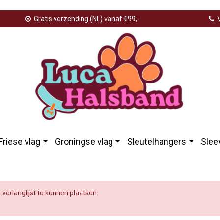
Gratis verzending (NL) vanaf €99,-
V
Friese vlag
Groningse vlag
Sleutelhangers
Slee
e verlanglijst te kunnen plaatsen.