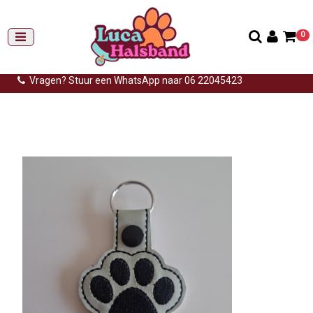
0
Gemiddelde levertijd: 3 tot 14 werkdagen
Gratis verzending (NL) vanaf €99,-
Vragen? Stuur een WhatsApp naar 06 22045423
Home
>
Sleutelhangers
>
Hondenpootje
>
Sleutelhanger
hondenpoot mint