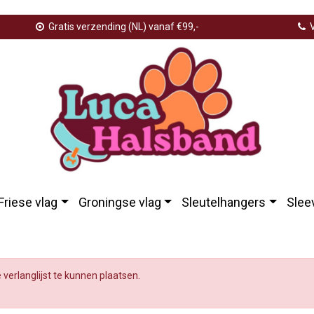
Gratis verzending (NL) vanaf €99,-
V
Friese vlag
Groningse vlag
Sleutelhangers
Slee
e verlanglijst te kunnen plaatsen.