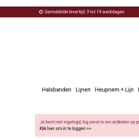
Gemiddelde levertijd: 3 tot 14 werkdagen
Halsbanden
Lijnen
Heupriem + Lijn
Home
>
Sleutelhangers
>
Hondenpootje
>
Verlanglijst
Je bent niet ingelogd, log eerst in om artikelen op j
Klik hier om in te loggen >>