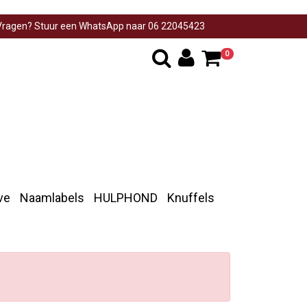
ragen? Stuur een WhatsApp naar 06 22045423
0
ve
Naamlabels
HULPHOND
Knuffels