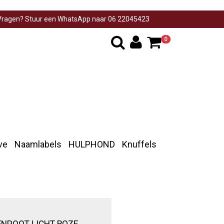
ragen? Stuur een WhatsApp naar 06 22045423
0
ve
Naamlabels
HULPHOND
Knuffels
NPOOT LICHT ROZE