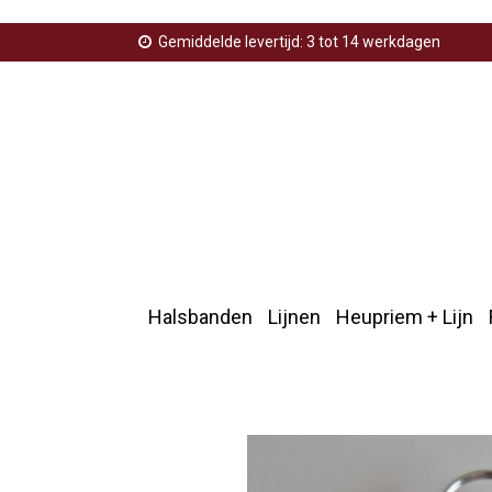
Gemiddelde levertijd: 3 tot 14 werkdagen
Halsbanden
Lijnen
Heupriem + Lijn
Home
>
Sleutelhangers
>
Hondenpootje
>
Sleutelhan