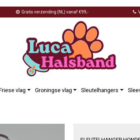
Gratis verzending (NL) vanaf €99,-
V
Friese vlag
Groningse vlag
Sleutelhangers
Slee
ger hondenpoot licht roze
SLEUTELHANGER HONDE