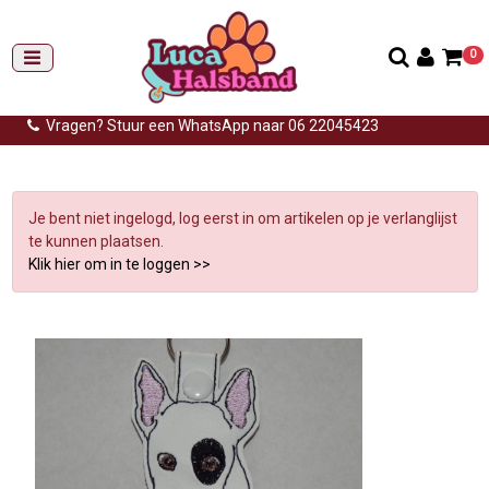
0
Gemiddelde levertijd: 3 tot 14 werkdagen
Gratis verzending (NL) vanaf €99,-
Vragen? Stuur een WhatsApp naar 06 22045423
Home
>
Sleutelhangers
>
Sleutelhanger hond
>
Verlanglijst
Je bent niet ingelogd, log eerst in om artikelen op je verlanglijst
te kunnen plaatsen.
Klik hier om in te loggen >>