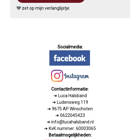
zet op mijn verlanglijstje
Socialmedia:
Contactinformatie:
➜
Luca Halsband
➜ Ludensweg 119
➜ 9675 AP Winschoten
➜ 0622045423
➜ info@lucahalsband.nl
➜ KvK nummer: 60003065
Betaalmogelijkheden: