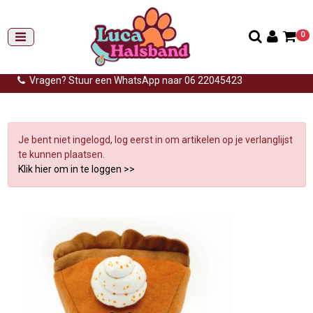
0
Gemiddelde levertijd: 3 tot 14 werkdagen
Gratis verzending (NL) vanaf €99,-
Vragen? Stuur een WhatsApp naar 06 22045423
Home
>
Knuffels
>
Verlanglijst
Je bent niet ingelogd, log eerst in om artikelen op je verlanglijst
te kunnen plaatsen.
Klik hier om in te loggen >>