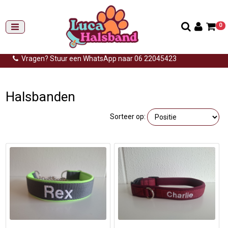
0
Gemiddelde levertijd: 3 tot 14 werkdagen
Gratis verzending (NL) vanaf €99,-
Vragen? Stuur een WhatsApp naar 06 22045423
Home
>
Halsbandrn
Halsbanden
Sorteer op: