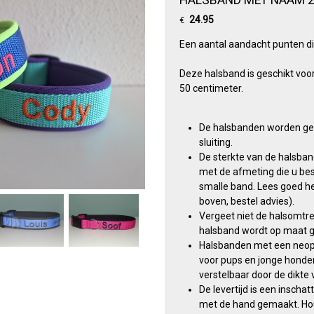
24.95
€
Een aantal aandacht punten di
Deze halsband is geschikt voo
50 centimeter.
De halsbanden worden ge
sluiting.
De sterkte van de halsba
met de afmeting die u bes
smalle band. Lees goed he
boven, bestel advies).
Vergeet niet de halsomtr
halsband wordt op maat 
Halsbanden met een neopre
voor pups en jonge honden
verstelbaar door de dikte
De levertijd is een inscha
met de hand gemaakt. Hou