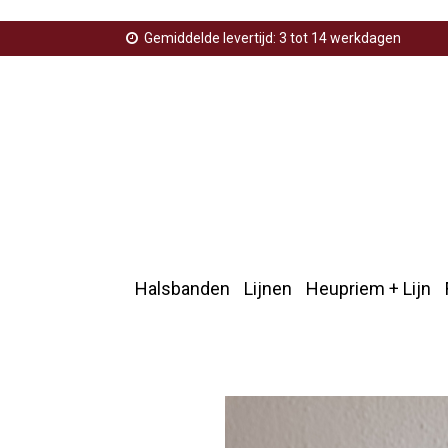
Gemiddelde levertijd: 3 tot 14 werkdagen
Halsbanden
Lijnen
Heupriem + Lijn
Home
>
Halsbandrn
>
Halsband met naam 25cm