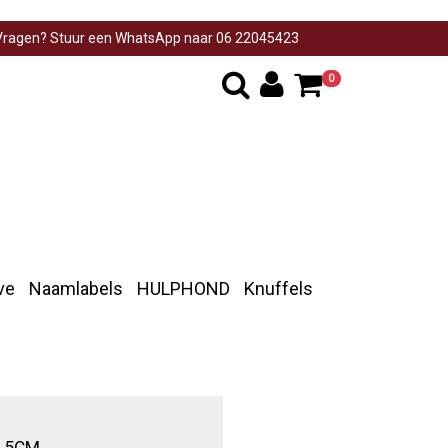
ragen? Stuur een WhatsApp naar 06 22045423
0
ve
Naamlabels
HULPHOND
Knuffels
,5CM