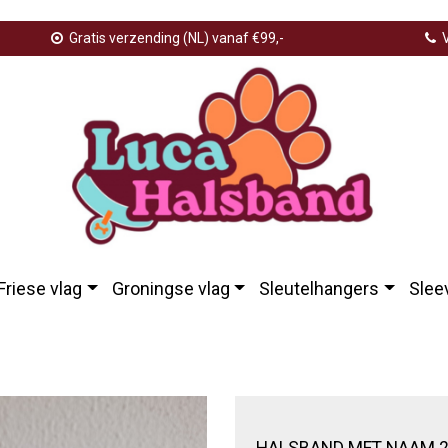
Gratis verzending (NL) vanaf €99,-
V
Friese vlag
Groningse vlag
Sleutelhangers
Slee
HALSBAND MET NAAM 2