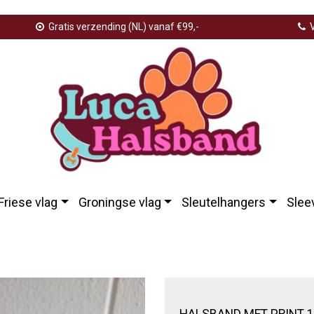
Gratis verzending (NL) vanaf €99,-
V
Friese vlag
Groningse vlag
Sleutelhangers
Slee
HALSBAND MET PRINT 1