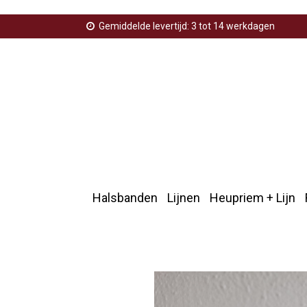
Gemiddelde levertijd: 3 tot 14 werkdagen
Halsbanden
Lijnen
Heupriem + Lijn
Home
>
Halsbandrn
>
Halsband met print 15cm