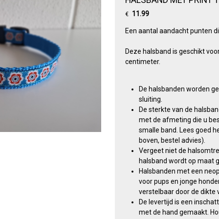
11.99
€
Een aantal aandacht punten di
Deze halsband is geschikt voo
centimeter.
De halsbanden worden ge
sluiting.
De sterkte van de halsba
met de afmeting die u bes
smalle band. Lees goed he
boven, bestel advies).
Vergeet niet de halsomtr
halsband wordt op maat 
Halsbanden met een neopre
voor pups en jonge honden
verstelbaar door de dikte
De levertijd is een inscha
met de hand gemaakt. Hou