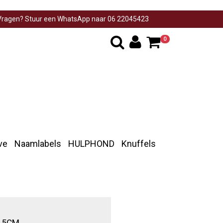
ragen? Stuur een WhatsApp naar 06 22045423
0
ve
Naamlabels
HULPHOND
Knuffels
,5CM