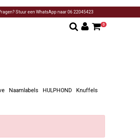
ragen? Stuur een WhatsApp naar 06 22045423
0
ve
Naamlabels
HULPHOND
Knuffels