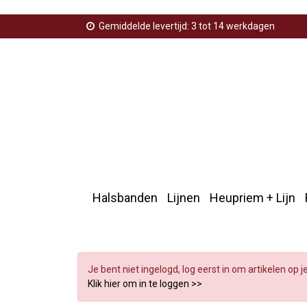
Gemiddelde levertijd: 3 tot 14 werkdagen
Halsbanden
Lijnen
Heupriem + Lijn
Home
>
Groningse vlag
>
Halsband groningse vlag
>
V
Je bent niet ingelogd, log eerst in om artikelen op j
Klik hier om in te loggen >>