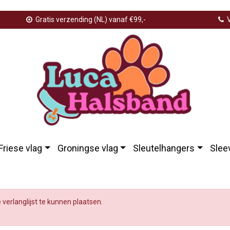
Gratis verzending (NL) vanaf €99,-
V
Friese vlag
Groningse vlag
Sleutelhangers
Slee
erlanglijst
e verlanglijst te kunnen plaatsen.