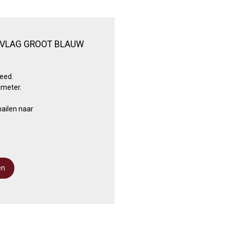
 VLAG GROOT BLAUW
eed.
imeter.
ailen naar