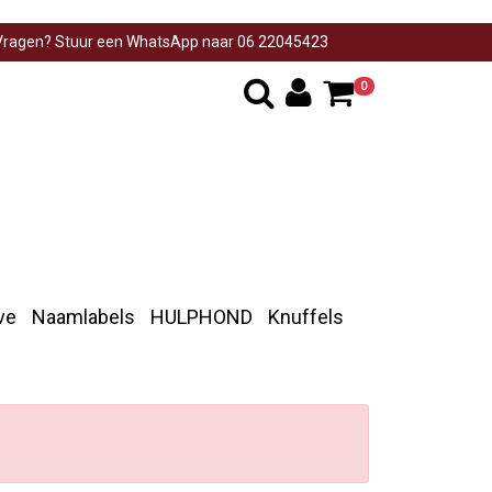
ragen? Stuur een WhatsApp naar 06 22045423
0
ve
Naamlabels
HULPHOND
Knuffels