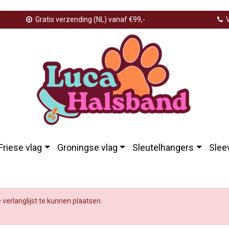
Gratis verzending (NL) vanaf €99,-
V
Friese vlag
Groningse vlag
Sleutelhangers
Slee
e verlanglijst te kunnen plaatsen.