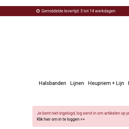
Gemiddelde levertijd: 3 tot 14 werkdagen
Halsbanden
Lijnen
Heupriem + Lijn
Home
>
Knuffels
>
Verlanglijst
Je bent niet ingelogd, log eerst in om artikelen op j
Klik hier om in te loggen >>