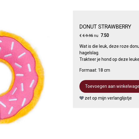
DONUT STRAWBERRY
7.50
€
€ 9.95
nu
Wat is die leuk, deze roze don
hagelslag.
Trakteer je hond op deze leuke
Formaat: 18 cm
zet op mijn verlanglijstje