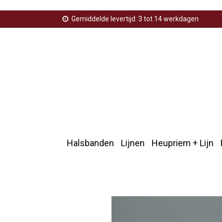
Gemiddelde levertijd: 3 tot 14 werkdagen
Halsbanden
Lijnen
Heupriem + Lijn
Home
>
Productenfriesevlag
>
Halsband friese vlag
>