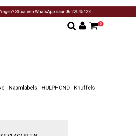
ragen? Stuur een WhatsApp naar 06 22045423
0
ve
Naamlabels
HULPHOND
Knuffels
SE VLAG) KLEIN