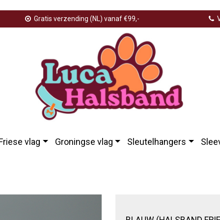
Gratis verzending (NL) vanaf €99,-
V
Friese vlag
Groningse vlag
Sleutelhangers
Slee
Blauw halsband friese vlag klein
BLAUW (HALSBAND FRIE