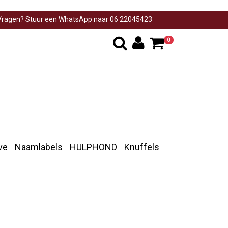
ragen? Stuur een WhatsApp naar 06 22045423
0
ve
Naamlabels
HULPHOND
Knuffels