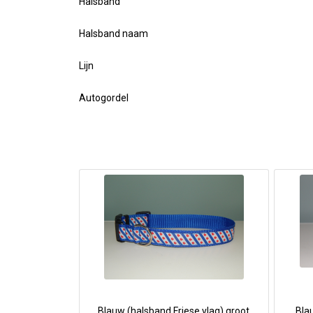
Halsband
Halsband naam
Lijn
Autogordel
Blauw (halsband Friese vlag) groot
Blau