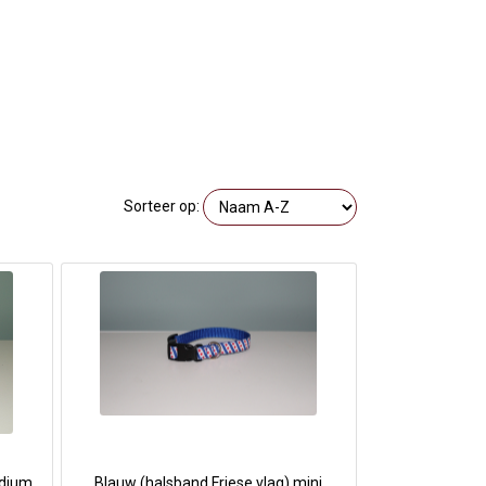
Sorteer op:
edium
Blauw (halsband Friese vlag) mini