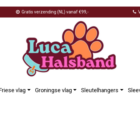
Gratis verzending (NL) vanaf €99,-
V
Friese vlag
Groningse vlag
Sleutelhangers
Slee