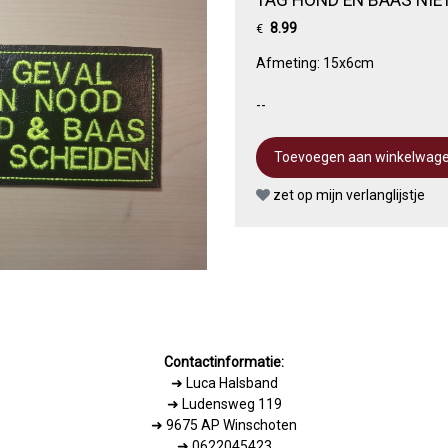
8.99
€
Afmeting: 15x6cm
--
zet op mijn verlanglijstje
Contactinformatie:
➜
Luca Halsband
➜ Ludensweg 119
➜ 9675 AP Winschoten
➜ 0622045423