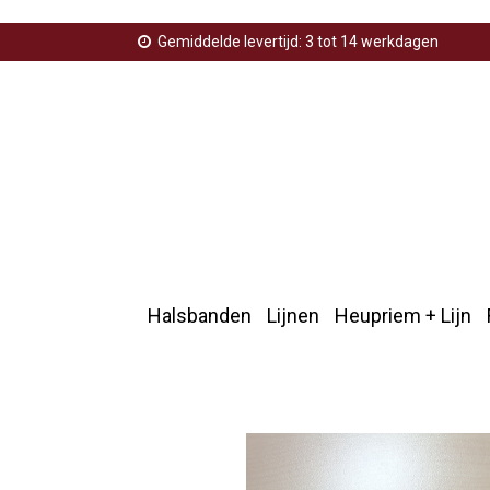
Gemiddelde levertijd: 3 tot 14 werkdagen
Halsbanden
Lijnen
Heupriem + Lijn
Home
>
Hulphond
>
Tag hond en baas niet scheiden g