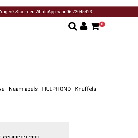
ragen? Stuur een WhatsApp naar 06 22045423
0
ve
Naamlabels
HULPHOND
Knuffels
T SCHEIDEN GEEL