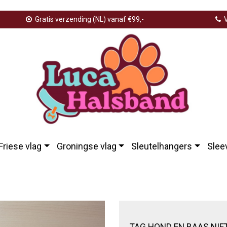
Gratis verzending (NL) vanaf €99,-
V
Friese vlag
Groningse vlag
Sleutelhangers
Slee
eel
TAG HOND EN BAAS NIE