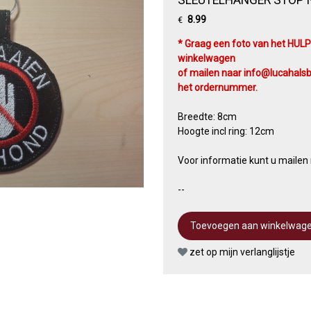
8.99
€
* Graag een foto van het HUL
winkelwagen
of mailen naar info@lucahalsb
het ordernummer.
Breedte: 8cm
Hoogte incl ring: 12cm
Voor informatie kunt u mailen
--
zet op mijn verlanglijstje