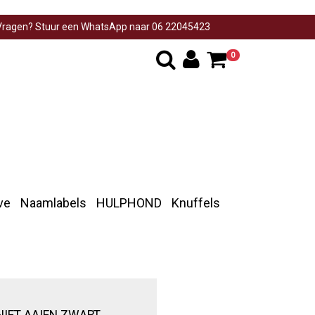
ragen? Stuur een WhatsApp naar 06 22045423
0
ve
Naamlabels
HULPHOND
Knuffels
IET AAIEN ZWART