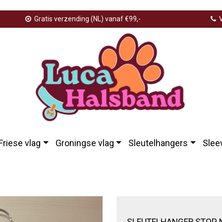
Gratis verzending (NL) vanaf €99,-
V
Friese vlag
Groningse vlag
Sleutelhangers
Slee
art
SLEUTELHANGER STOP N