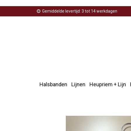
Gemiddelde levertijd: 3 tot 14 werkdagen
Halsbanden
Lijnen
Heupriem + Lijn
Home
>
Hulphond
>
Sleutelhanger stop niet aaien zw