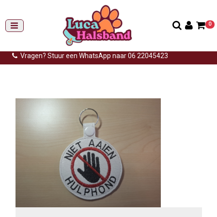
0
Gemiddelde levertijd: 3 tot 14 werkdagen
Gratis verzending (NL) vanaf €99,-
Vragen? Stuur een WhatsApp naar 06 22045423
Home
>
Hulphond
>
Sleutelhanger stop niet aaien wit