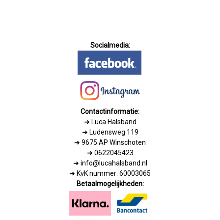
Socialmedia:
Contactinformatie:
➜
Luca Halsband
➜ Ludensweg 119
➜ 9675 AP Winschoten
➜ 0622045423
➜ info@lucahalsband.nl
➜ KvK nummer: 60003065
Betaalmogelijkheden: