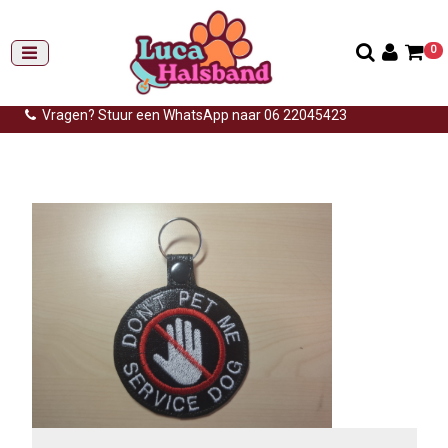
0
Gemiddelde levertijd: 3 tot 14 werkdagen
Gratis verzending (NL) vanaf €99,-
Vragen? Stuur een WhatsApp naar 06 22045423
Home
>
Hulphond
>
Sleutelhanger stop dont pet me zwart