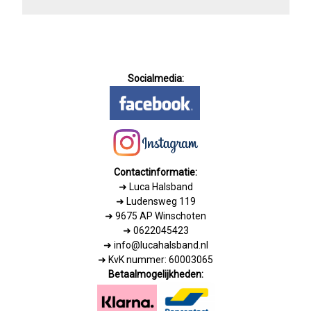
Socialmedia:
Contactinformatie:
➜
Luca Halsband
➜ Ludensweg 119
➜ 9675 AP Winschoten
➜ 0622045423
➜ info@lucahalsband.nl
➜ KvK nummer: 60003065
Betaalmogelijkheden: