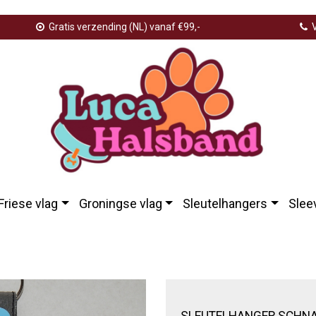
Gratis verzending (NL) vanaf €99,-
V
Friese vlag
Groningse vlag
Sleutelhangers
Slee
elhanger schnauzer hoofd
SLEUTELHANGER SCHN