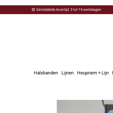
Gemiddelde levertijd: 3 tot 14 werkdagen
Halsbanden
Lijnen
Heupriem + Lijn
Home
>
Sleutelhangers
>
Sleutelhanger hond
>
Sleut