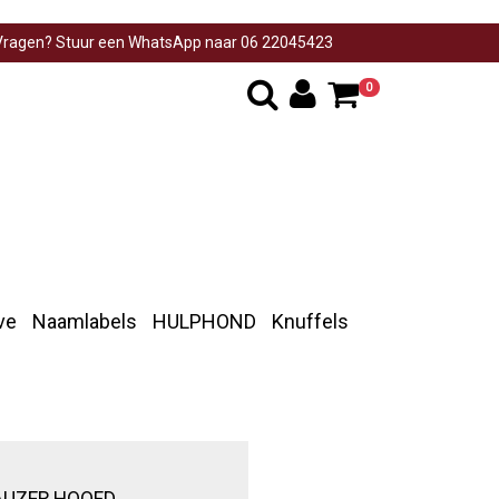
ragen? Stuur een WhatsApp naar 06 22045423
0
ve
Naamlabels
HULPHOND
Knuffels
AUZER HOOFD