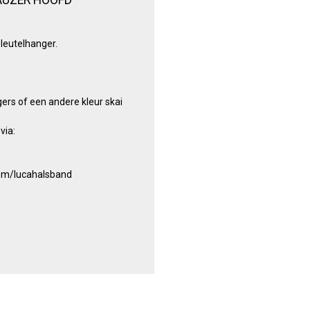
eutelhanger.
rs of een andere kleur skai
via:
om/lucahalsband