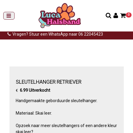
0
Gemiddelde levertijd: 3 tot 14 werkdagen
Gratis verzending (NL) vanaf €99,-
Vragen? Stuur een WhatsApp naar 06 22045423
Home
>
Sleutelhangers
>
Sleutelhanger hond
>
Sleutelhanger
retriever
SLEUTELHANGER RETRIEVER
6.99 Uitverkocht
€
Handgemaakte geborduurde sleutelhanger.
Materiaal: Skai leer.
Opzoek naar meer sleutelhangers of een andere kleur
skai leer?