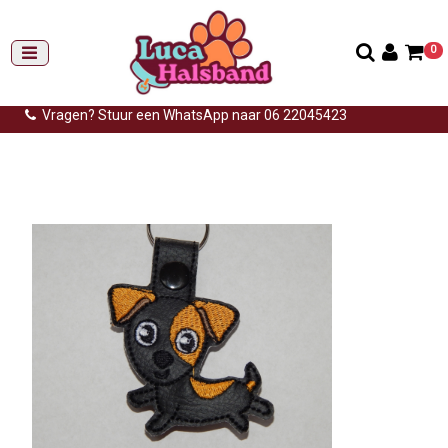
0
Gemiddelde levertijd: 3 tot 14 werkdagen
Gratis verzending (NL) vanaf €99,-
Vragen? Stuur een WhatsApp naar 06 22045423
Home
>
Sleutelhangers
>
Sleutelhanger hond
>
Sleutelhanger jack
russel zwart