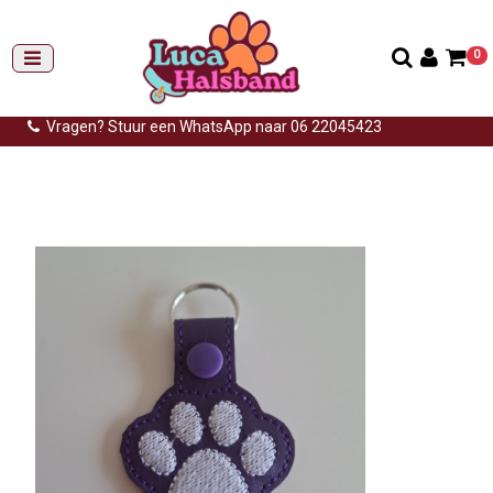
0
Gemiddelde levertijd: 3 tot 14 werkdagen
Gratis verzending (NL) vanaf €99,-
Vragen? Stuur een WhatsApp naar 06 22045423
Home
>
Sleutelhangers
>
Hondenpootje
>
Sleutelhanger
hondenpoot paars