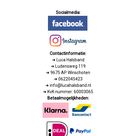
Socialmedia:
Contactinformatie:
➜
Luca Halsband
➜ Ludensweg 119
➜ 9675 AP Winschoten
➜ 0622045423
➜ info@lucahalsband.nl
➜ KvK nummer: 60003065
Betaalmogelijkheden: