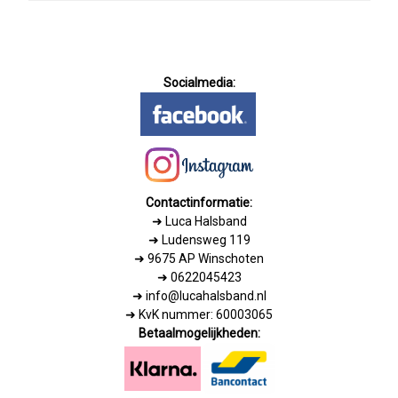
Socialmedia:
Contactinformatie:
➜
Luca Halsband
➜ Ludensweg 119
➜ 9675 AP Winschoten
➜ 0622045423
➜ info@lucahalsband.nl
➜ KvK nummer: 60003065
Betaalmogelijkheden: