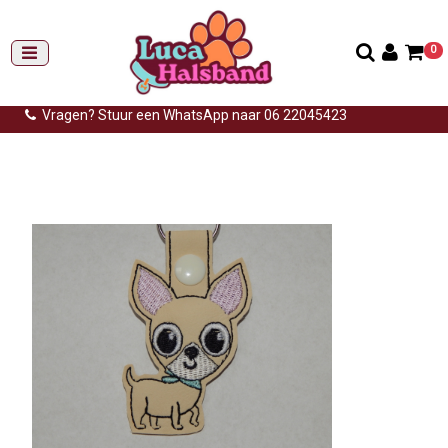
0
Gemiddelde levertijd: 3 tot 14 werkdagen
Gratis verzending (NL) vanaf €99,-
Vragen? Stuur een WhatsApp naar 06 22045423
Home
>
Sleutelhangers
>
Sleutelhanger hond
>
Sleutelhanger
chihuahua