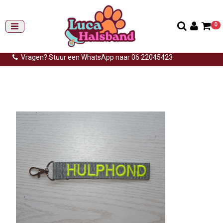
0
Gemiddelde levertijd: 3 tot 14 werkdagen
Gratis verzending (NL) vanaf €99,-
Vragen? Stuur een WhatsApp naar 06 22045423
Home
>
Sleutelhangers
>
Sleutelhanger band met naam
>
Sleutelhanger band met naam dicht