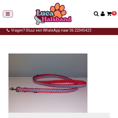
0
Gemiddelde levertijd: 3 tot 14 werkdagen
Gratis verzending (NL) vanaf €99,-
Vragen? Stuur een WhatsApp naar 06 22045423
Home
>
Productenfriesevlag
>
Lijn
>
Lijn friese vlag 3 lengtes