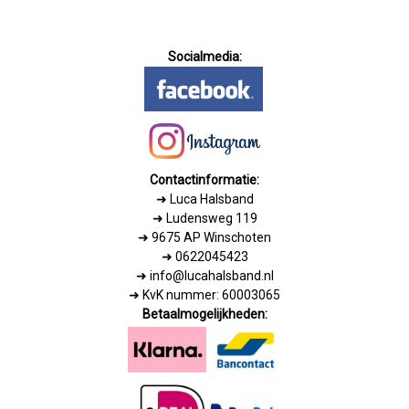
Socialmedia:
Contactinformatie:
➜
Luca Halsband
➜ Ludensweg 119
➜ 9675 AP Winschoten
➜ 0622045423
➜ info@lucahalsband.nl
➜ KvK nummer: 60003065
Betaalmogelijkheden: