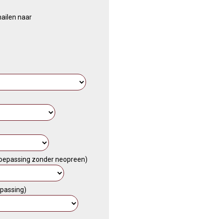
ailen naar
 toepassing zonder neopreen)
epassing)