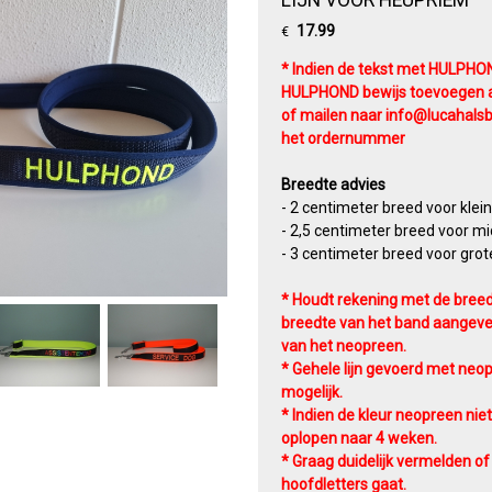
17.99
€
* Indien de tekst met HULPHON
HULPHOND bewijs toevoegen 
of mailen naar info@lucahalsb
het ordernummer
Breedte advies
- 2 centimeter breed voor klei
- 2,5 centimeter breed voor mi
- 3 centimeter breed voor gro
* Houdt rekening met de breed
breedte van het band aangeven
van het neopreen.
* Gehele lijn gevoerd met neop
mogelijk.
* Indien de kleur neopreen niet 
oplopen naar 4 weken.
* Graag duidelijk vermelden of 
hoofdletters gaat.