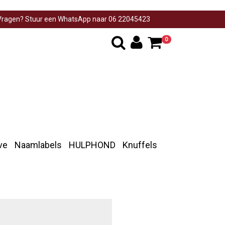
ragen? Stuur een WhatsApp naar 06 22045423
0
ve
Naamlabels
HULPHOND
Knuffels