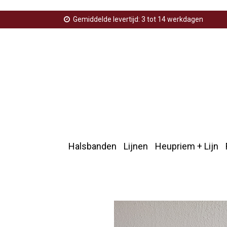
Gemiddelde levertijd: 3 tot 14 werkdagen
Halsbanden
Lijnen
Heupriem + Lijn
Home
>
Heupriem lijn
>
Lijn voor heupriem