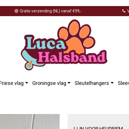
Gratis verzending (NL) vanaf €99,-
V
Friese vlag
Groningse vlag
Sleutelhangers
Slee
LIJN VOOR HEUPRIEM