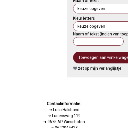
Naam of tekst
Kleur letters
Naam of tekst (indien van toe
zet op mijn verlanglijstje
Contactinformatie:
➜
Luca Halsband
➜ Ludensweg 119
➜ 9675 AP Winschoten
➜ 0622045423