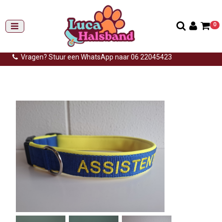
0
Gemiddelde levertijd: 3 tot 14 werkdagen
Gratis verzending (NL) vanaf €99,-
Vragen? Stuur een WhatsApp naar 06 22045423
Home
>
Hulphond
>
Halsband hulphond