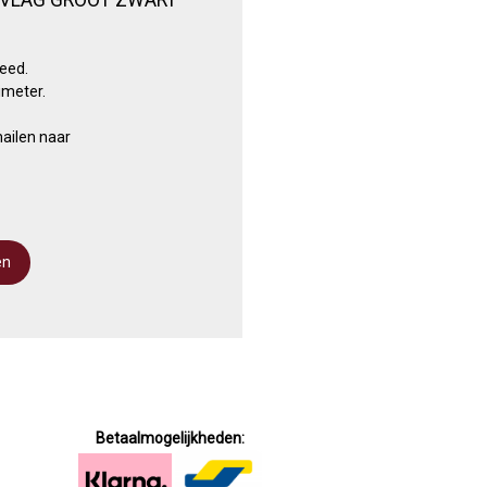
eed.
imeter.
ailen naar
Betaalmogelijkheden: