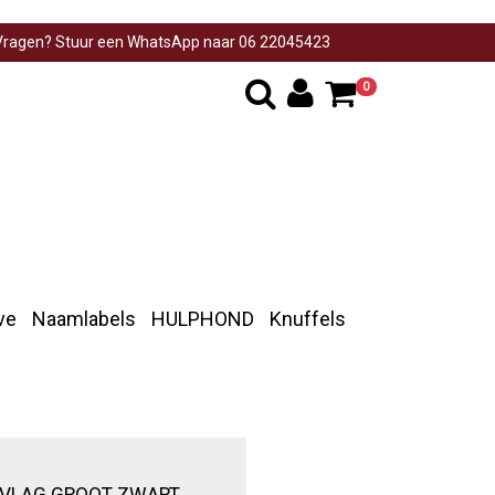
ragen? Stuur een WhatsApp naar 06 22045423
0
ve
Naamlabels
HULPHOND
Knuffels
 VLAG GROOT ZWART