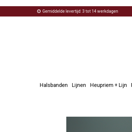
Gemiddelde levertijd: 3 tot 14 werkdagen
Halsbanden
Lijnen
Heupriem + Lijn
Home
>
Groningse vlag
>
Halsband groningse vlag
>
H