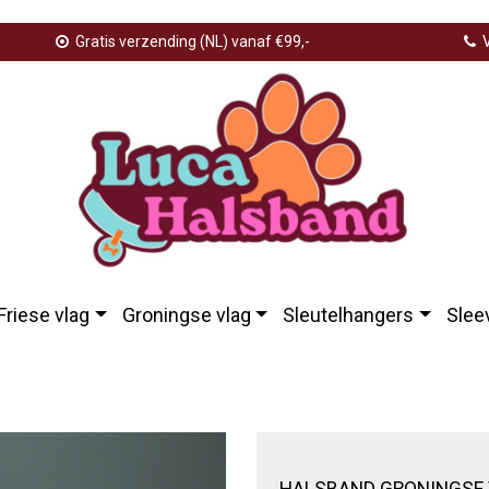
Gratis verzending (NL) vanaf €99,-
V
Friese vlag
Groningse vlag
Sleutelhangers
Slee
alsband groningse vlag groot zwart
HALSBAND GRONINGSE