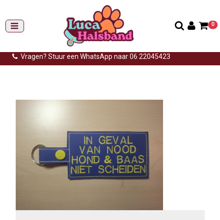
0
Gemiddelde levertijd: 3 tot 14 werkdagen
Gratis verzending (NL) vanaf €99,-
Vragen? Stuur een WhatsApp naar 06 22045423
Home
>
Hulphond
>
Tag hond en baas niet scheiden blauwgeel