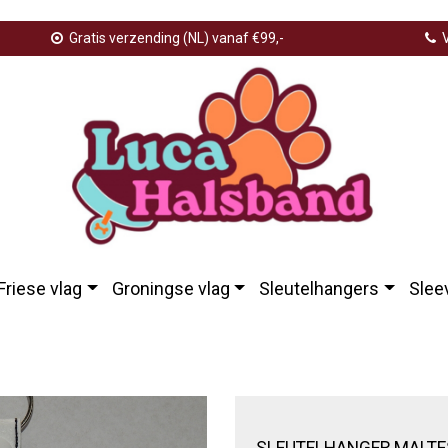
Gratis verzending (NL) vanaf €99,-
V
Friese vlag
Groningse vlag
Sleutelhangers
Slee
telhanger malteser7443a4b19bd08981b53e7eb24bbaa645
SLEUTELHANGER MALTE