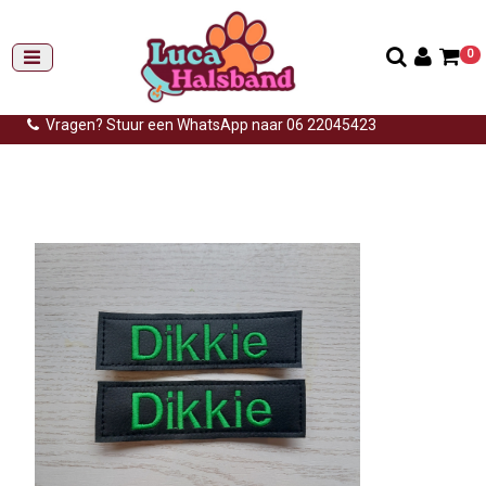
0
Gemiddelde levertijd: 3 tot 14 werkdagen
Gratis verzending (NL) vanaf €99,-
Vragen? Stuur een WhatsApp naar 06 22045423
Home
>
Naamlabels voor hondentuig
>
K9 labels set 11x3cm
gepersonaliseerd zwart