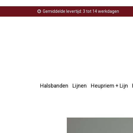
Gemiddelde levertijd: 3 tot 14 werkdagen
Halsbanden
Lijnen
Heupriem + Lijn
Home
>
In training sleutelhanger tag