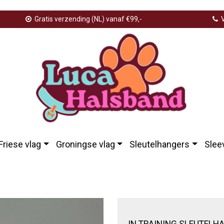
Gratis verzending (NL) vanaf €99,-
V
Friese vlag
Groningse vlag
Sleutelhangers
Slee
IN TRAINING SLEUTELH