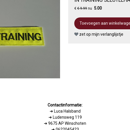
5.00
€
€ 9.99
nu
zet op mijn verlanglijstje
Contactinformatie:
➜
Luca Halsband
➜ Ludensweg 119
➜ 9675 AP Winschoten
➜ 0622045423