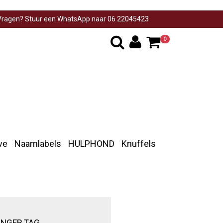
ragen? Stuur een WhatsApp naar 06 22045423
0
ve
Naamlabels
HULPHOND
Knuffels
ANGER TAG