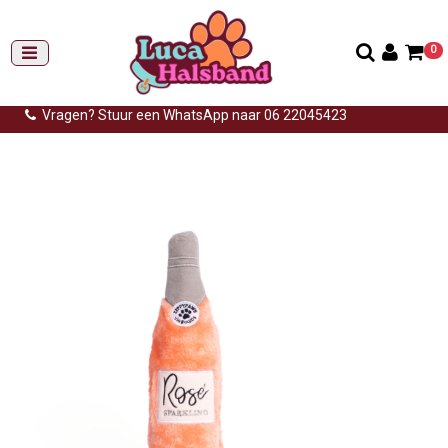
0
Gemiddelde levertijd: 3 tot 14 werkdagen
Gratis verzending (NL) vanaf €99,-
Vragen? Stuur een WhatsApp naar 06 22045423
Home
>
Knuffels
>
Happy hour crusherz rose