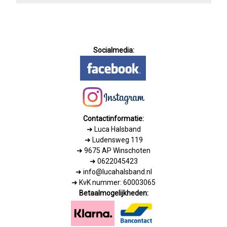
Socialmedia:
Contactinformatie:
➜
Luca Halsband
➜ Ludensweg 119
➜ 9675 AP Winschoten
➜ 0622045423
➜ info@lucahalsband.nl
➜ KvK nummer: 60003065
Betaalmogelijkheden: