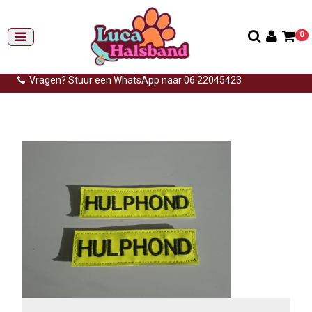
0
Gemiddelde levertijd: 3 tot 14 werkdagen
Gratis verzending (NL) vanaf €99,-
Vragen? Stuur een WhatsApp naar 06 22045423
Home
>
2x label hulphond neon geel 3x11cm