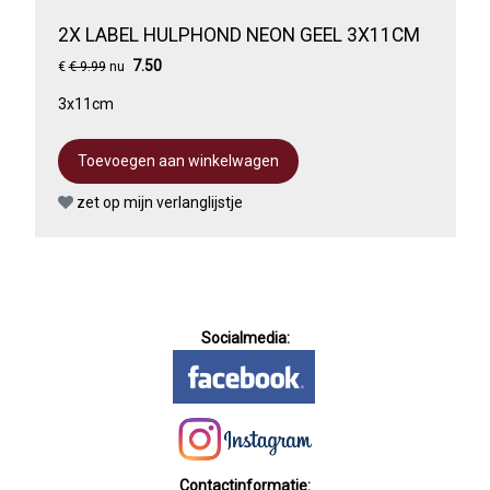
2X LABEL HULPHOND NEON GEEL 3X11CM
7.50
€
€ 9.99
nu
3x11cm
zet op mijn verlanglijstje
Socialmedia:
Contactinformatie: