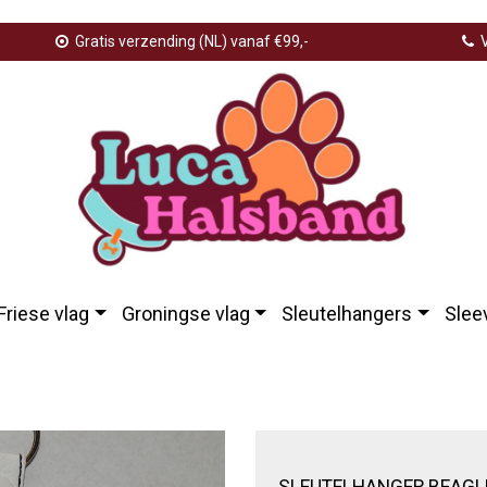
Gratis verzending (NL) vanaf €99,-
V
Friese vlag
Groningse vlag
Sleutelhangers
Slee
elhanger beagle
SLEUTELHANGER BEAGL