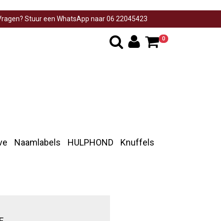
ragen? Stuur een WhatsApp naar 06 22045423
0
ve
Naamlabels
HULPHOND
Knuffels
E