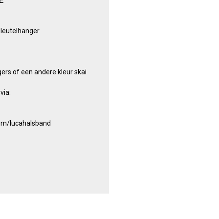
eutelhanger.
rs of een andere kleur skai
via:
om/lucahalsband