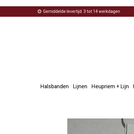
Gemiddelde levertijd: 3 tot 14 werkdagen
Halsbanden
Lijnen
Heupriem + Lijn
Home
>
Sleutelhangers
>
Sleutelhanger hond
>
Sleut